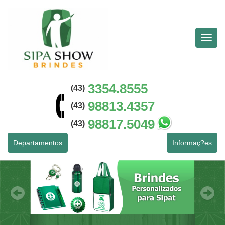
Menu
Princip
3354.8555
(43)
98813.4357
(43)
98817.5049
(43)
Departamentos
Informaç?es