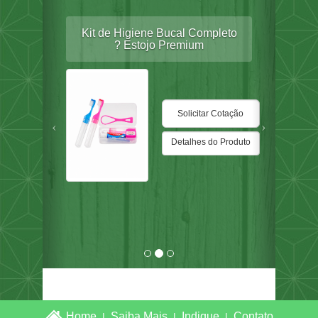
Kit de Higiene Bucal Completo
? Estojo Premium
Detalhes do Produto
Home
Saiba Mais
Indique
Contato
|
|
|